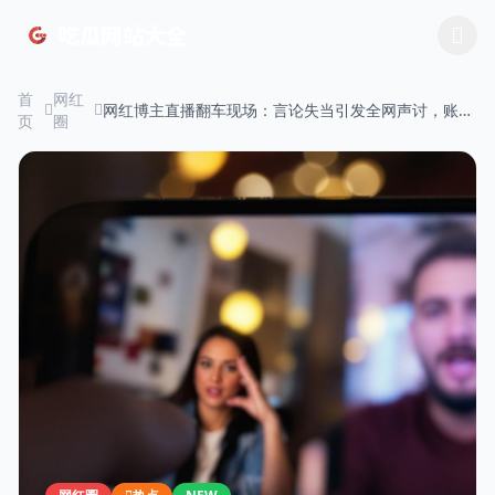
跳过导航
吃瓜网站大全
首
网红
网红博主直播翻车现场：言论失当引发全网声讨，账号
页
圈
已被封禁