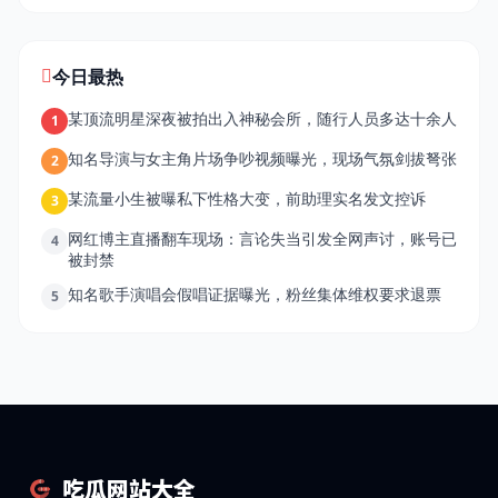
今日最热
某顶流明星深夜被拍出入神秘会所，随行人员多达十余人
1
知名导演与女主角片场争吵视频曝光，现场气氛剑拔弩张
2
某流量小生被曝私下性格大变，前助理实名发文控诉
3
网红博主直播翻车现场：言论失当引发全网声讨，账号已
4
被封禁
知名歌手演唱会假唱证据曝光，粉丝集体维权要求退票
5
吃瓜网站大全