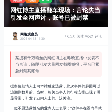
网红圈
热点
NEW
网红博主直播翻车现场：言论失当
引发全网声讨，账号已被封禁
网络观察员
6.5万 阅读
4521 评论
2026-04-13 11:30
某拥有千万粉丝的网红博主在昨晚直播中发表不
当言论，随即引发大量网友截图举报，平台已紧
急封禁其账号...
据多位知情人士向本站独家透露，此次事件的起因可以
追溯到数月前。当时，相关当事人的行程安排出现了明
显异常，引发了业内人士的广泛关注。
一位不愿透露姓名的业内人士表示："这件事在圈内早就